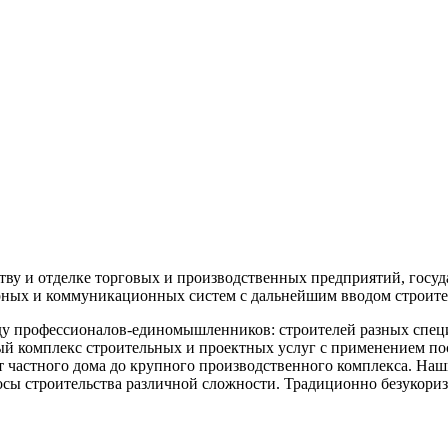
ву и отделке торговых и производственных предприятий, госу
ерных и коммуникационных систем с дальнейшим вводом строите
 профессионалов-единомышленников: строителей разных специа
й комплекс строительных и проектных услуг с применением пос
т частного дома до крупного производственного комплекса. На
росы строительства различной сложности. Традиционно безукори